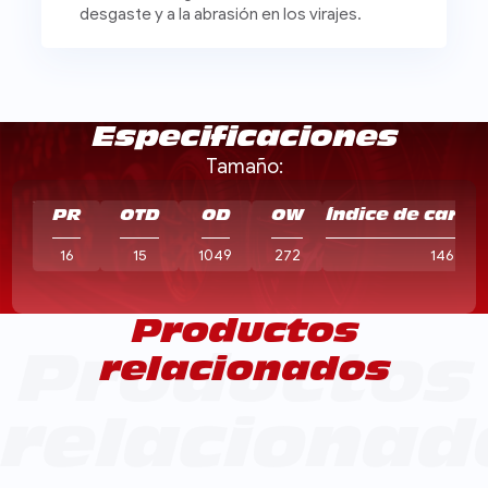
desgaste y a la abrasión en los virajes.
Especificaciones
Tamaño:
PR
OTD
OD
OW
Índice de carga
16
15
1049
272
146
Productos
relacionados