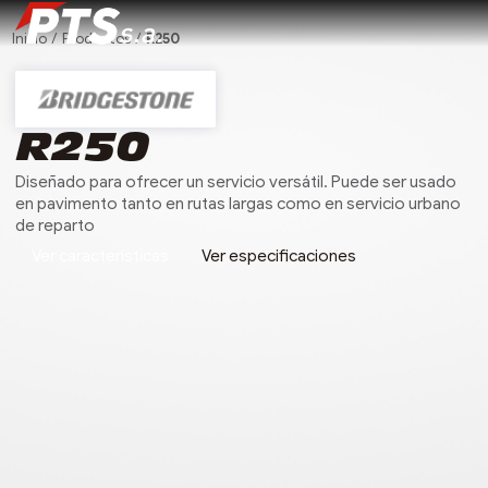
Inicio
/
Productos
/
R250
Buscar
Nosotros
R250
Productos
Diseñado para ofrecer un servicio versátil. Puede ser usado
Localizar distribuidores
en pavimento tanto en rutas largas como en servicio urbano
de reparto
Promociones
Ver características
Ver especificaciones
TBR
PSR
Noticias
O
(Comercial)
(Consumer)
Contacta a un experto
Ver todos los produ
DPC